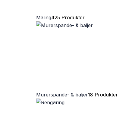
Maling
425 Produkter
Murerspande- & baljer
18 Produkter