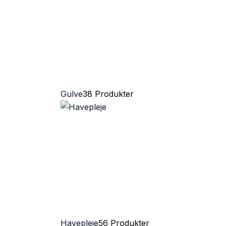
Gulve
38 Produkter
Havepleje
56 Produkter