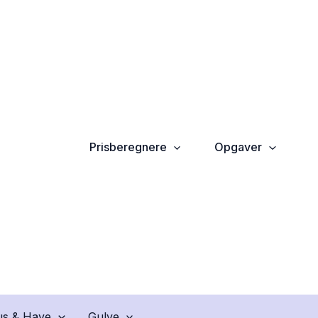
Prisberegnere
Opgaver
s & Have
Gulve