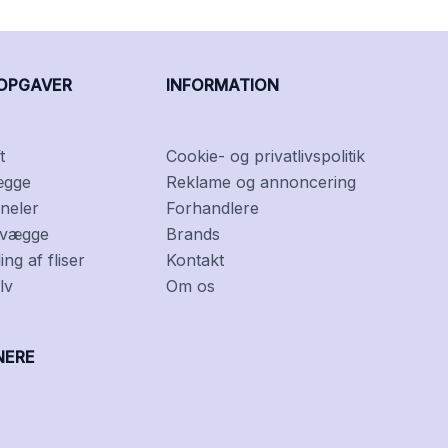
OPGAVER
INFORMATION
t
Cookie- og privatlivspolitik
ægge
Reklame og annoncering
neler
Forhandlere
f vægge
Brands
ng af fliser
Kontakt
lv
Om os
NERE