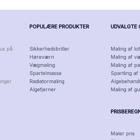
POPULÆRE PRODUKTER
UDVALGTE 
kus på
Sikkerhedsbriller
Maling af lof
Høreværn
Maling af v
Vægmaling
Maling af pa
Spartelmasse
Spartling a
inger
Radiatormaling
Algebehandli
f
Algefjerner
Maling af gu
PRISBEREG
Maler pris