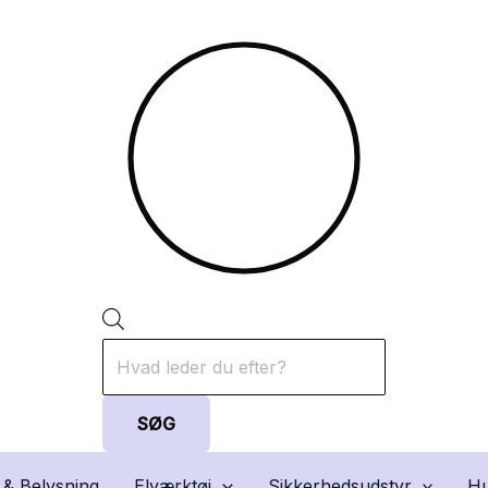
Products
search
SØG
 & Belysning
Elværktøj
Sikkerhedsudstyr
Hu