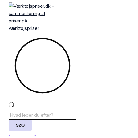
Gå
Products
til
search
indholdet
SØG