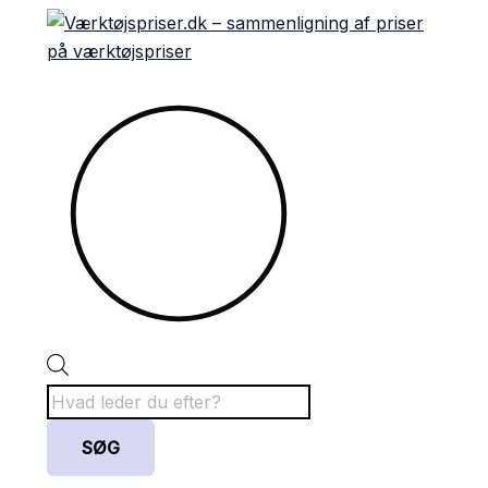
Gå
Products
Sorteret
til
search
efter
indholdet
popularitet
SØG