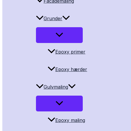
Facademaling
Grunder
Epoxy primer
Epoxy hærder
Gulvmaling
Epoxy maling