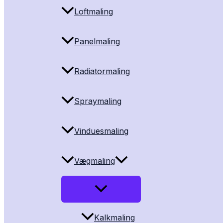
Loftmaling
Panelmaling
Radiatormaling
Spraymaling
Vinduesmaling
Vægmaling
Kalkmaling