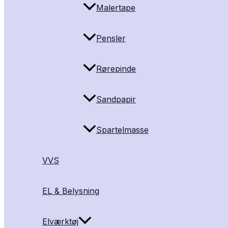
Malertape
Pensler
Rørepinde
Sandpapir
Spartelmasse
VVS
EL & Belysning
Elværktøj