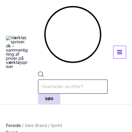
Gå
Sorteret
Products
til
efter
search
indholdet
popularitet
SØG
Forside
/ Vare Brand / Sprint