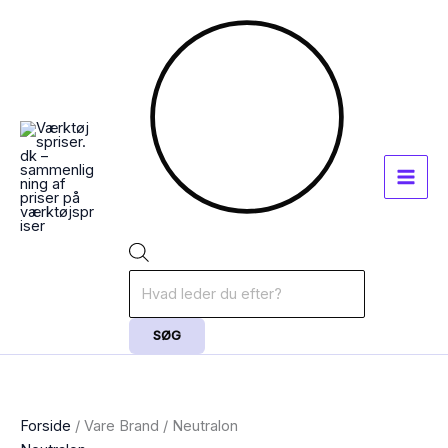
Gå
Products
til
search
indholdet
SØG
Forside
/ Vare Brand / Neutralon