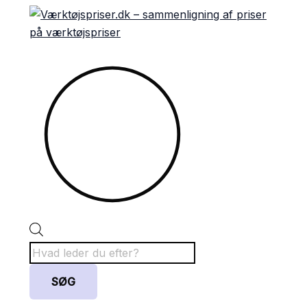
Gå
Products
Sorteret
til
search
efter
indholdet
popularitet
SØG