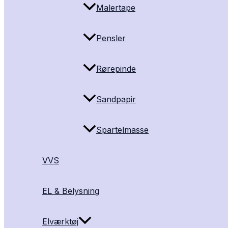
Malertape
Pensler
Rørepinde
Sandpapir
Spartelmasse
VVS
EL & Belysning
Elværktøj