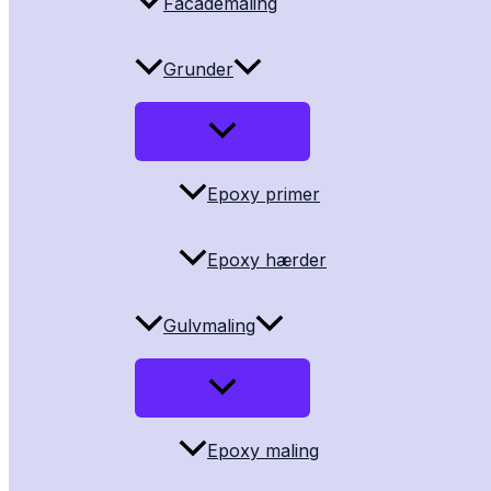
Facademaling
Grunder
Epoxy primer
Epoxy hærder
Gulvmaling
Epoxy maling