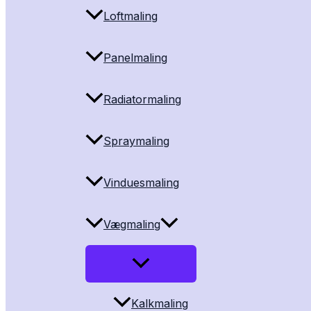
Loftmaling
Panelmaling
Radiatormaling
Spraymaling
Vinduesmaling
Vægmaling
Kalkmaling