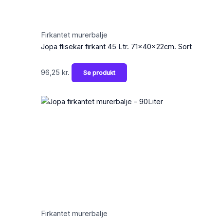
Firkantet murerbalje
Jopa flisekar firkant 45 Ltr. 71x40x22cm. Sort
96,25
kr.
Se produkt
Firkantet murerbalje