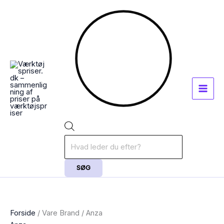
Gå
Sorteret
Products
til
efter
search
indholdet
popularitet
SØG
Forside
/ Vare Brand / Anza